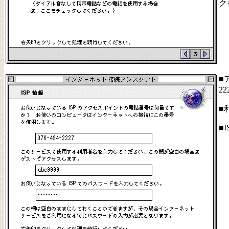
ク
■
2
■
■