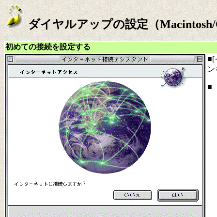
ダイヤルアップの設定（Macintosh/
初めての接続を設定する
■
ン
■