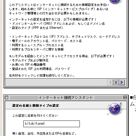
■
ム
右