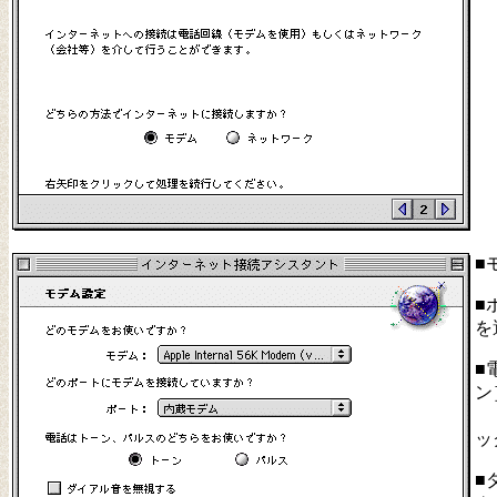
■
■
を
■
ン
ッ
■