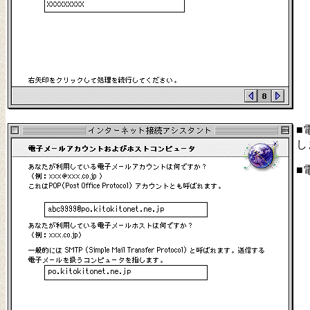
■
し
■