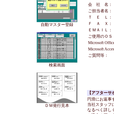
会 社 名：
ご担当者名：
Ｔ Ｅ Ｌ：
Ｆ Ａ Ｘ：
自動マスター登録
ＥＭＡＩＬ：
ご使用のＯＳ
Microsoft Offi
Microsoft Acc
ご質問等：
検索画面
【アフターサ
円滑にお返事
当社スタッフ
ＤＭ発行見本
なるべく詳し