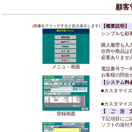
顧客
(画像をクリックすると拡大表示します)
【概要説明】
シンプ
購入履歴も入
住所や商品は
必
メニュ－画面
電話番
お客様の
【システム料
■カスタマイ
■カスタマイ
【 ご 注 
登録画面
下記項目にご
ソフトの送付