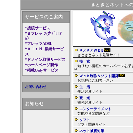
きときとネットへ
サービスのご案内
*接続サービス
*Ｂフレッツ(光ﾌﾟﾚﾐｱ
ﾑ）
*フレッツADSL
*ＡｉｒＨ"接続サービ
きときとＷＥＢ
ス
きときとネット厳選サイト
*ドメイン取得サービス
検 索
*ホームページ製作
知りたい情報のホームページを探
利
*掲載Onlyサービス
Ｗｅｂ制作＆ソフト開発
お気軽にご相談下さい
お問い合わせ
生 活
生活関連サイト
観 光
観光関連サイト
お知らせ
エンターテイメント
芸能や音楽関連など
ソフト
ソフト関連サイト
ネット被害対策